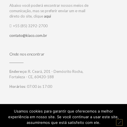
Abaixo você poderá encontrar nossos meios de
comunicação, mas se preferir enviar um e-mail
direto do site, clique
aqui
+55 (85) 3292-2700
contato@kiaco.com.br
Onde nos encontrar
Endereço
: R. Ceará, 201 - Demócrito Rocha,
Fortaleza - CE, 60420-188
Horários
: 07:00 às 17:00
Usamos cookies para garantir que oferecemos a melhor
experiência em nosso site. Se você continuar a usar este site,
© 2017 Kiaço. Todos DIreitos Reservados. Desenvolvido por:
assumiremos que está satisfeito com ele.
360 Zeal