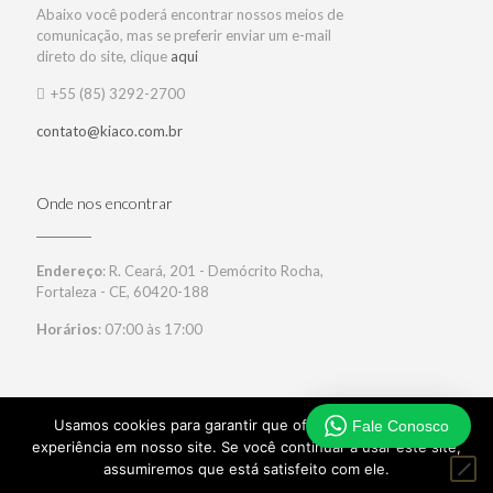
Abaixo você poderá encontrar nossos meios de
comunicação, mas se preferir enviar um e-mail
direto do site, clique
aqui
+55 (85) 3292-2700
contato@kiaco.com.br
Onde nos encontrar
Endereço
: R. Ceará, 201 - Demócrito Rocha,
Fortaleza - CE, 60420-188
Horários
: 07:00 às 17:00
Usamos cookies para garantir que oferecemos a melhor
Fale Conosco
experiência em nosso site. Se você continuar a usar este site,
© 2017 Kiaço. Todos DIreitos Reservados. Desenvolvido por:
assumiremos que está satisfeito com ele.
360 Zeal