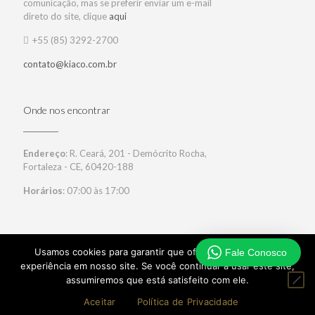
comunicação, mas se preferir enviar um e-mail
direto do site, clique
aqui
+55 (85) 3292-2700
contato@kiaco.com.br
Onde nos encontrar
Endereço
: R. Ceará, 201 - Demócrito Rocha,
Fortaleza - CE, 60420-188
Horários
: 07:00 às 17:00
Usamos cookies para garantir que oferecemos a melhor
Fale Conosco
experiência em nosso site. Se você continuar a usar este site,
© 2017 Kiaço. Todos DIreitos Reservados. Desenvolvido por:
assumiremos que está satisfeito com ele.
360 Zeal
Aceitar
Política de Privacidade