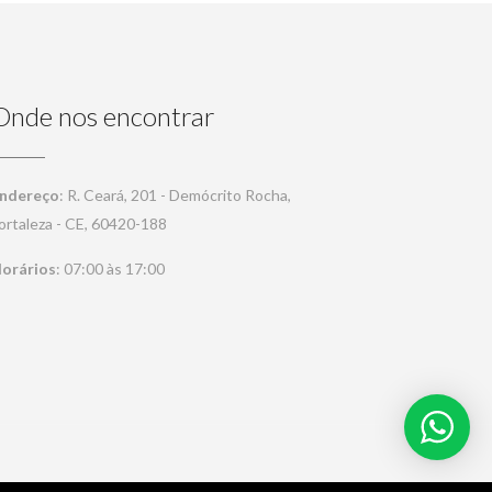
Onde nos encontrar
ndereço
: R. Ceará, 201 - Demócrito Rocha,
ortaleza - CE, 60420-188
orários
: 07:00 às 17:00