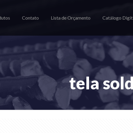
dutos
Contato
Lista de Orçamento
Catálogo Digit
tela sol