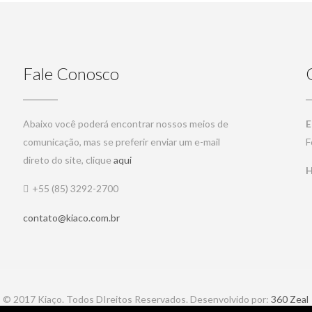
Fale Conosco
Abaixo você poderá encontrar nossos meios de
E
comunicação, mas se preferir enviar um e-mail
F
direto do site, clique
aqui
H
+55 (85) 3292-2700
contato@kiaco.com.br
© 2017 Kiaço. Todos DIreitos Reservados. Desenvolvido por:
360 Zeal