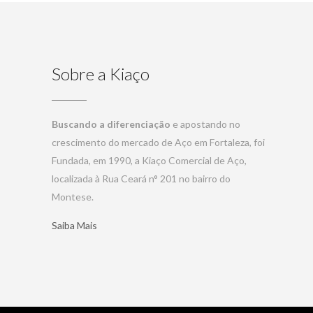
Sobre a Kiaço
Buscando a diferenciação
e apostando no
crescimento do mercado de Aço em Fortaleza, foi
Fundada, em 1990, a Kiaço Comercial de Aço,
localizada à Rua Ceará n° 201 no bairro do
Montese.
Saiba Mais