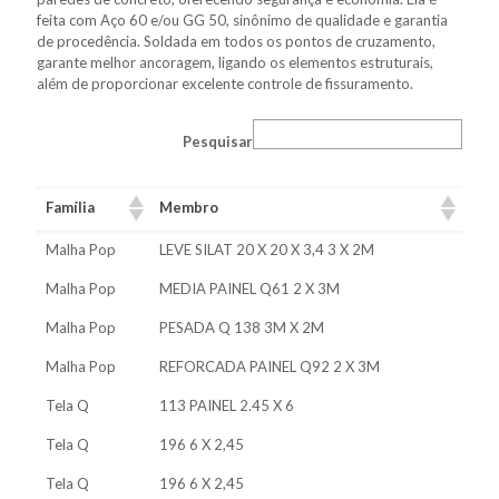
feita com Aço 60 e/ou GG 50, sinônimo de qualidade e garantia
de procedência. Soldada em todos os pontos de cruzamento,
garante melhor ancoragem, ligando os elementos estruturais,
além de proporcionar excelente controle de fissuramento.
Pesquisar
Família
Membro
Malha Pop
LEVE SILAT 20 X 20 X 3,4 3 X 2M
Malha Pop
MEDIA PAINEL Q61 2 X 3M
Malha Pop
PESADA Q 138 3M X 2M
Malha Pop
REFORCADA PAINEL Q92 2 X 3M
Tela Q
113 PAINEL 2.45 X 6
Tela Q
196 6 X 2,45
Tela Q
196 6 X 2,45