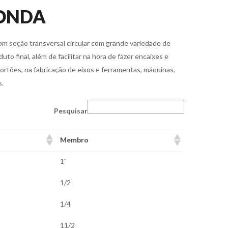
ONDA
om seção transversal circular com grande variedade de
uto final, além de facilitar na hora de fazer encaixes e
rtões, na fabricação de eixos e ferramentas, máquinas,
s.
Pesquisar
Membro
1"
1/2
1/4
11/2