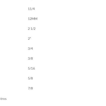
11/4
12MM
2 1/2
2"
3/4
3/8
5/16
5/8
7/8
stros