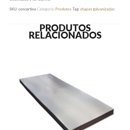
SKU:
concertina
Categoria:
Produtos
Tag:
chapas galvanizadas
PRODUTOS
RELACIONADOS