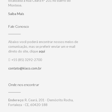
localizada à Rua Ceará n° 201 no bairro do
Montese.
Saiba Mais
Fale Conosco
Abaixo você poderá encontrar nossos meios de
comunicação, mas se preferir enviar um e-mail
direto do site, clique
aqui
+55 (85) 3292-2700
contato@kiaco.com.br
Onde nos encontrar
Endereço
: R. Ceará, 201 - Demócrito Rocha,
Fortaleza - CE, 60420-188